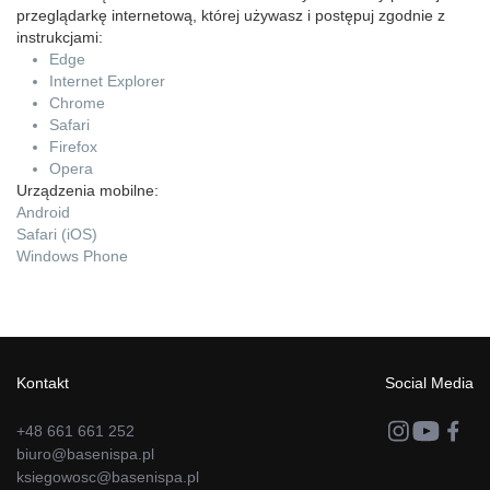
przeglądarkę internetową, której używasz i postępuj zgodnie z
instrukcjami:
Edge
Internet Explorer
Chrome
Safari
Firefox
Opera
Urządzenia mobilne:
Android
Safari (iOS)
Windows Phone
Kontakt
Social Media
+48 661 661 252
biuro@basenispa.pl
ksiegowosc@basenispa.pl