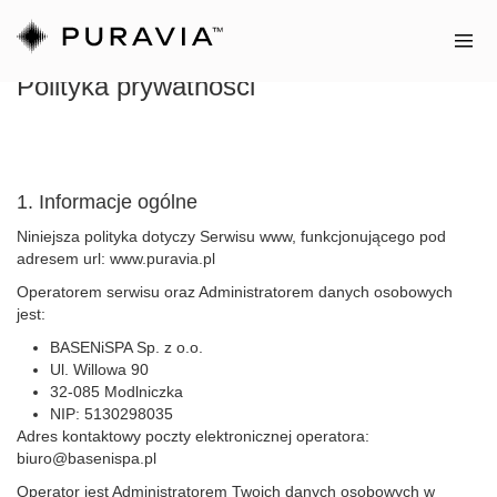
Polityka prywatności
Sauny
PURAVIA
Twoja
1. Informacje ogólne
prawdziwa
strefa
Niniejsza polityka dotyczy Serwisu www, funkcjonującego pod
adresem url: www.puravia.pl
komfortu
Operatorem serwisu oraz Administratorem danych osobowych
jest:
Sauny
Sauny
BASENiSPA Sp. z o.o.
zewnętrzne
wewnętrzne
Ul. Willowa 90
32-085 Modlniczka
NIP: 5130298035
Adres kontaktowy poczty elektronicznej operatora:
biuro@basenispa.pl
Operator jest Administratorem Twoich danych osobowych w