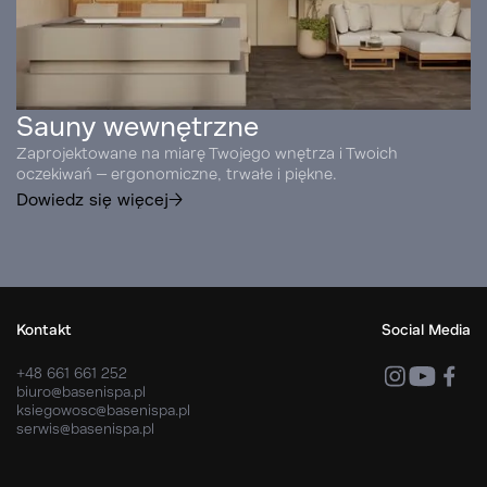
Sauny wewnętrzne
Zaprojektowane na miarę Twojego wnętrza i Twoich
oczekiwań – ergonomiczne, trwałe i piękne.
Dowiedz się więcej
Kontakt
Social Media
+48 661 661 252
biuro@basenispa.pl
ksiegowosc@basenispa.pl
serwis@basenispa.pl