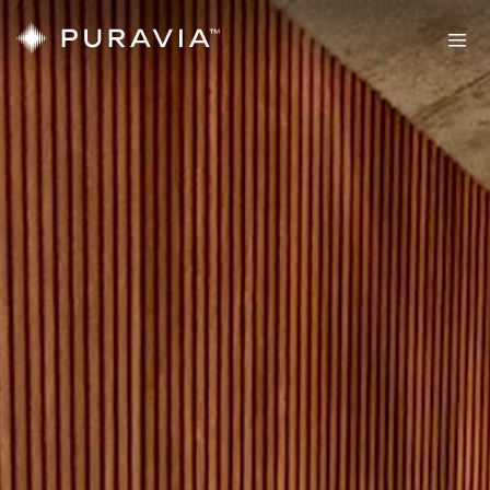
Sauny
PURAVIA
Twoja
prawdziwa
strefa
komfortu
Sauny
Sauny
zewnętrzne
wewnętrzne