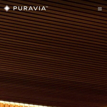
Sauny
PURAVIA
Twoja
prawdziwa
strefa
komfortu
Sauny
Sauny
zewnętrzne
wewnętrzne