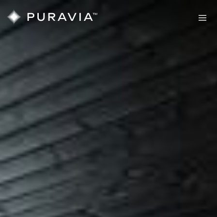
Sauny
PURAVIA
Twoja
prawdziwa
strefa
komfortu
Sauny
Sauny
zewnętrzne
wewnętrzne