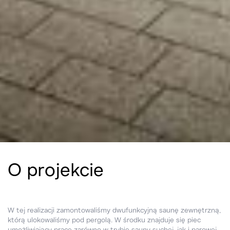
O projekcie
W tej realizacji zamontowaliśmy dwufunkcyjną saunę zewnętrzną,
którą ulokowaliśmy pod pergolą. W środku znajduje się piec
umożliwiający pracę zarówno w trybie sauny suchej, jak i parowej.