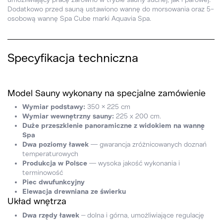
Dodatkowo przed sauną ustawiono wannę do morsowania oraz 5-
osobową wannę Spa Cube marki Aquavia Spa.
Specyfikacja techniczna
Model Sauny wykonany na specjalne zamówienie
Wymiar podstawy:
350 × 225 cm
Wymiar wewnętrzny sauny:
225 x 200 cm.
Duże przeszklenie panoramiczne z widokiem na wannę
Spa
Dwa poziomy ławek
— gwarancja zróżnicowanych doznań
temperaturowych
Produkcja w Polsce
— wysoka jakość wykonania i
terminowość
Piec dwufunkcyjny
Elewacja drewniana ze świerku
Układ wnętrza
Dwa rzędy ławek
– dolna i górna, umożliwiające regulację