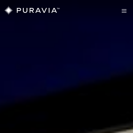
Sauny
PURAVIA
Twoja
prawdziwa
strefa
komfortu
Sauny
Sauny
zewnętrzne
wewnętrzne