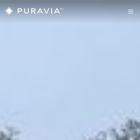
Sauny
PURAVIA
Twoja
prawdziwa
strefa
komfortu
Sauny
Sauny
zewnętrzne
wewnętrzne