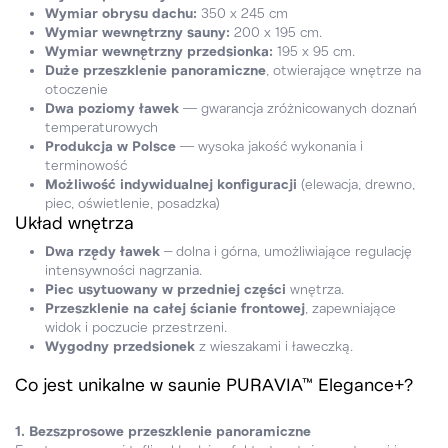
Wymiar obrysu dachu:
350 x 245 cm
Wymiar wewnętrzny sauny:
200 x 195 cm.
Wymiar wewnętrzny przedsionka:
195 x 95 cm.
Duże przeszklenie panoramiczne
, otwierające wnętrze na
otoczenie
Dwa poziomy ławek
— gwarancja zróżnicowanych doznań
temperaturowych
Produkcja w Polsce
— wysoka jakość wykonania i
terminowość
Możliwość indywidualnej konfiguracji
(elewacja, drewno,
piec, oświetlenie, posadzka)
Układ wnętrza
Dwa rzędy ławek
– dolna i górna, umożliwiające regulację
intensywności nagrzania.
Piec usytuowany w przedniej części
wnętrza.
Przeszklenie na całej ścianie frontowej
, zapewniające
widok i poczucie przestrzeni.
Wygodny przedsionek
z wieszakami i ławeczką.
Co jest unikalne w saunie PURAVIA™ Elegance+?
1. Bezszprosowe przeszklenie panoramiczne