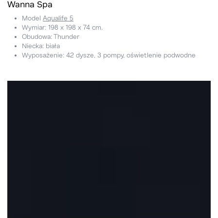
Wanna Spa
Model
Aqualife 5
Wymiar: 198 x 198 x 74 cm.
Obudowa: Thunder
Niecka: biała
Wyposażenie: 42 dysze, 3 pompy, oświetlenie podwodne