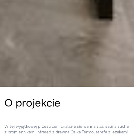
O projekcie
W tej wyjątkowej przestrzeni znalazła się wanna spa, sauna sucha
z promiennikami infrared z drewna Osika Termo, strefa z leżakami