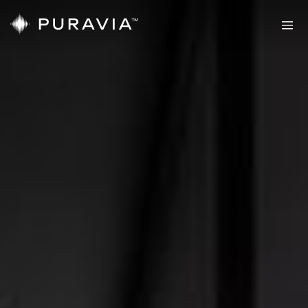
Sauny
PURAVIA
Twoja
prawdziwa
strefa
komfortu
Sauny
Sauny
zewnętrzne
wewnętrzne