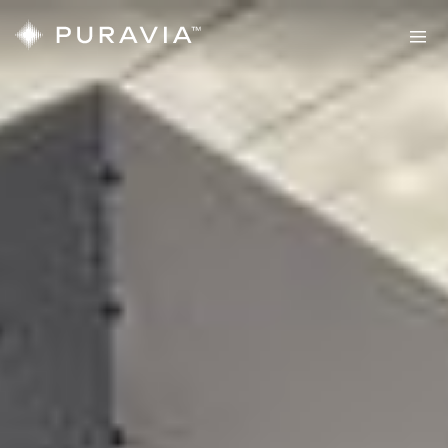
Sauny
PURAVIA
Twoja
prawdziwa
strefa
komfortu
Sauny
Sauny
zewnętrzne
wewnętrzne