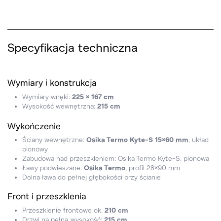
Specyfikacja techniczna
Wymiary i konstrukcja
Wymiary wnęki:
225 × 167 cm
Wysokość wewnętrzna:
215 cm
Wykończenie
Ściany wewnętrzne:
Osika Termo Kyte-S 15×60 mm
, układ
pionowy
Zabudowa nad przeszkleniem: Osika Termo Kyte-S, pionowa
Ławy podwieszane:
Osika Termo
, profil 28×90 mm
Dolna ława do pełnej głębokości przy ścianie
Front i przeszklenia
Przeszklenie frontowe ok.
210 cm
Drzwi na pełną wysokość:
215 cm