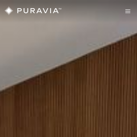
Sauny
PURAVIA
Twoja
prawdziwa
strefa
komfortu
Sauny
Sauny
zewnętrzne
wewnętrzne