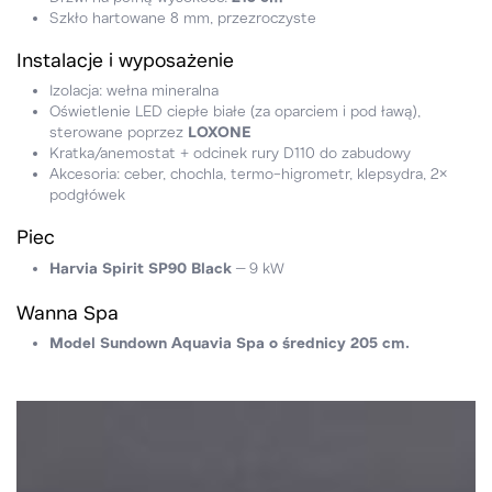
Szkło hartowane 8 mm, przezroczyste
Instalacje i wyposażenie
Izolacja: wełna mineralna
Oświetlenie LED ciepłe białe (za oparciem i pod ławą),
sterowane poprzez
LOXONE
Kratka/anemostat + odcinek rury D110 do zabudowy
Akcesoria: ceber, chochla, termo-higrometr, klepsydra, 2×
podgłówek
Piec
Harvia Spirit SP90 Black
– 9 kW
Wanna Spa
Model Sundown Aquavia Spa o średnicy 205 cm.